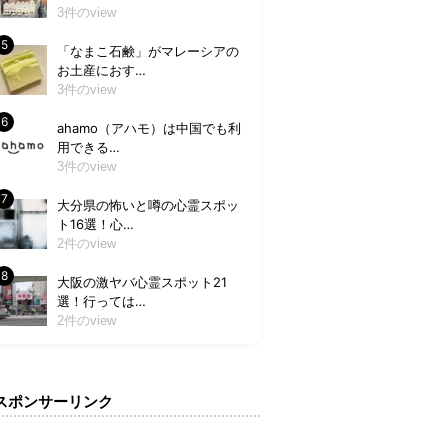
3件のview
「なまこ石鹸」がマレーシアの
お土産におす…
3件のview
ahamo（アハモ）は中国でも利
用できる…
3件のview
大分県の怖いと噂の心霊スポッ
ト16選！心…
2件のview
大阪の激ヤバ心霊スポット21
選！行っては…
2件のview
スポンサーリンク