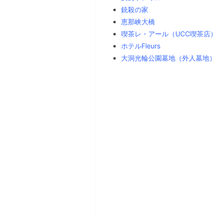
銃殺の家
恵那峡大橋
喫茶レ・アール（UCC喫茶店）
ホテルFleurs
大洞光輪公園墓地（外人墓地）