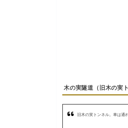
木の実隧道（旧木の実
旧木の実トンネル。車は通