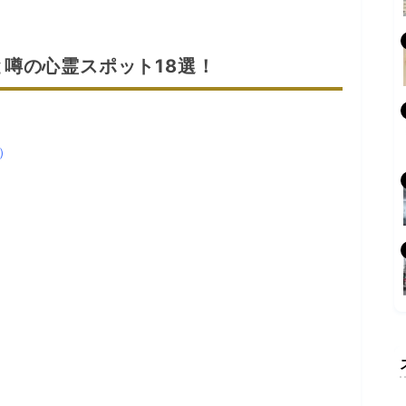
噂の心霊スポット18選！
）