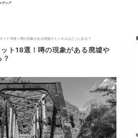
行メディア
ポット18選！噂の現象がある廃墟やトンネルはどこにある？
ット18選！噂の現象がある廃墟や
る？