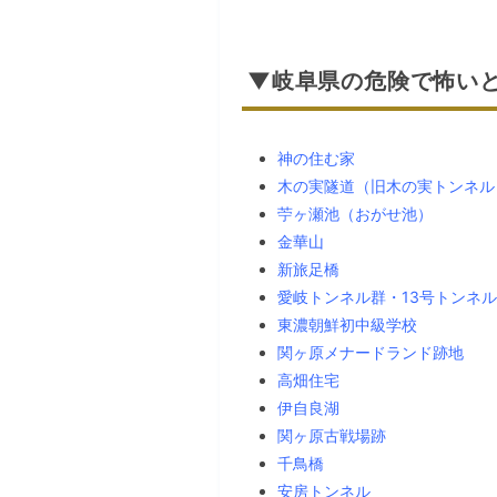
▼岐阜県の危険で怖いと
神の住む家
木の実隧道（旧木の実トンネル
苧ヶ瀬池（おがせ池）
金華山
新旅足橋
愛岐トンネル群・13号トンネル
東濃朝鮮初中級学校
関ヶ原メナードランド跡地
高畑住宅
伊自良湖
関ヶ原古戦場跡
千鳥橋
安房トンネル