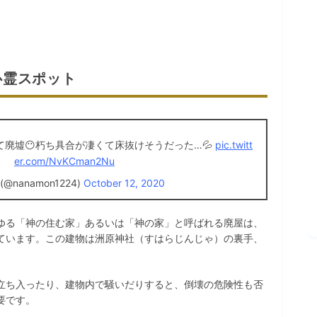
心霊スポット
廃墟😶朽ち具合が凄くて床抜けそうだった…💦
pic.twitt
er.com/NvKCman2Nu
(@nanamon1224)
October 12, 2020
ゆる「神の住む家」あるいは「神の家」と呼ばれる廃屋は、
ています。この建物は洲原神社（すはらじんじゃ）の裏手、
立ち入ったり、建物内で騒いだりすると、倒壊の危険性も否
要です。