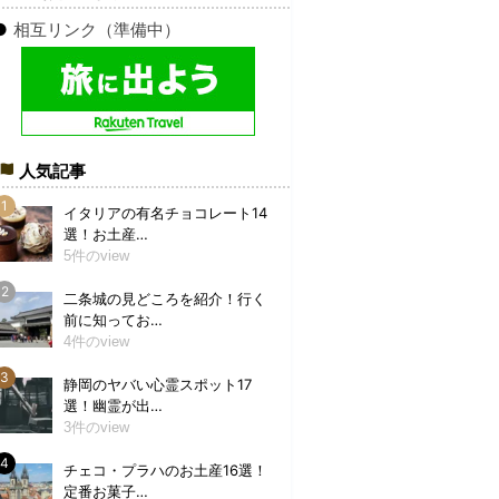
●
相互リンク（準備中）
人気記事
イタリアの有名チョコレート14
選！お土産…
5件のview
二条城の見どころを紹介！行く
前に知ってお…
4件のview
静岡のヤバい心霊スポット17
選！幽霊が出…
3件のview
チェコ・プラハのお土産16選！
定番お菓子…