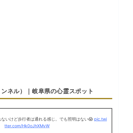
トンネル）｜岐阜県の心霊スポット
れないけど歩行者は通れる感じ。でも照明はない😱
pic.twi
tter.com/Hk0oJhXMvW