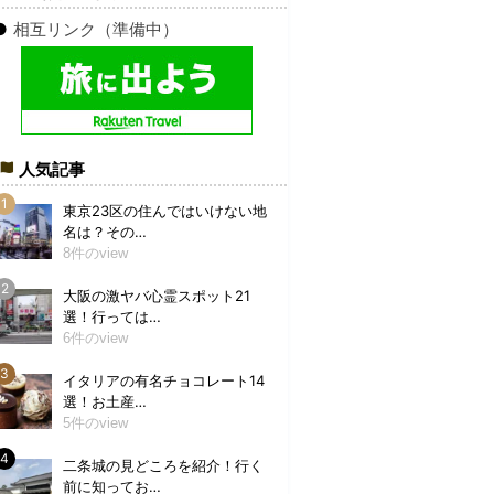
●
相互リンク（準備中）
人気記事
東京23区の住んではいけない地
名は？その…
8件のview
大阪の激ヤバ心霊スポット21
選！行っては…
6件のview
イタリアの有名チョコレート14
選！お土産…
5件のview
二条城の見どころを紹介！行く
前に知ってお…