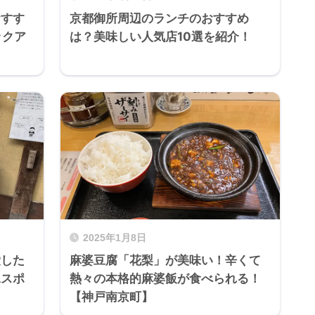
おすす
京都御所周辺のランチのおすすめ
ックア
は？美味しい人気店10選を紹介！
2025年1月8日
愛した
麻婆豆腐「花梨」が美味い！辛くて
水スポ
熱々の本格的麻婆飯が食べられる！
【神戸南京町】