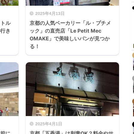
2025年4月13日
ャトル
京都の人気ベーカリー「ル・プチメ
の行き
ック」の直売店「Le Petit Mec
OMAKE」で美味しいパンが見つか
る！
2025年4月1日
く前に
京都「五香湯」は刺青OK？料金やサ