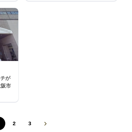
ンチが
大阪市
2
3