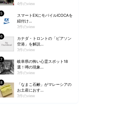
4件のview
スマートEXにモバイルICOCAを
紐付け…
3件のview
カナダ・トロントの「ピアソン
空港」を解説…
3件のview
岐阜県の怖い心霊スポット18
選！噂の現象…
3件のview
「なまこ石鹸」がマレーシアの
お土産におす…
3件のview