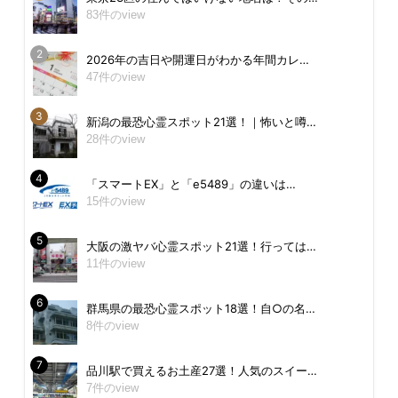
83件のview
2026年の吉日や開運日がわかる年間カレ…
47件のview
新潟の最恐心霊スポット21選！｜怖いと噂…
28件のview
「スマートEX」と「e5489」の違いは…
15件のview
大阪の激ヤバ心霊スポット21選！行っては…
11件のview
群馬県の最恐心霊スポット18選！自○の名…
8件のview
品川駅で買えるお土産27選！人気のスイー…
7件のview