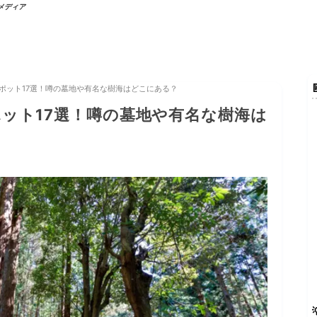
行メディア
ポット17選！噂の墓地や有名な樹海はどこにある？
ット17選！噂の墓地や有名な樹海は