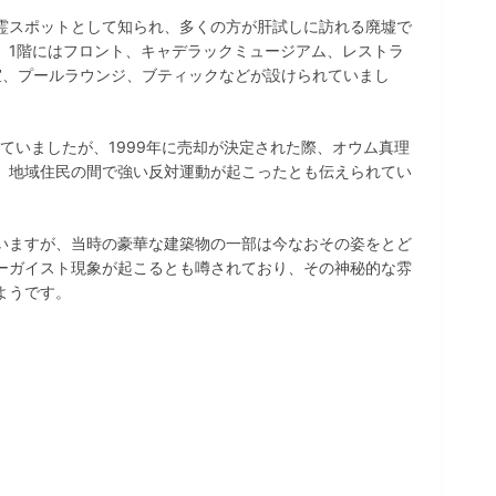
霊スポットとして知られ、多くの方が肝試しに訪れる廃墟で
、1階にはフロント、キャデラックミュージアム、レストラ
室、プールラウンジ、ブティックなどが設けられていまし
けていましたが、1999年に売却が決定された際、オウム真理
、地域住民の間で強い反対運動が起こったとも伝えられてい
いますが、当時の豪華な建築物の一部は今なおその姿をとど
ーガイスト現象が起こるとも噂されており、その神秘的な雰
ようです。