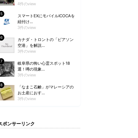
4件のview
スマートEXにモバイルICOCAを
紐付け…
3件のview
カナダ・トロントの「ピアソン
空港」を解説…
3件のview
岐阜県の怖い心霊スポット18
選！噂の現象…
3件のview
「なまこ石鹸」がマレーシアの
お土産におす…
3件のview
スポンサーリンク