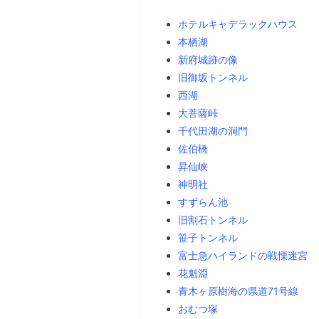
ホテルキャデラックハウス
本栖湖
新府城跡の像
旧御坂トンネル
西湖
大菩薩峠
千代田湖の洞門
佐伯橋
昇仙峡
神明社
すずらん池
旧割石トンネル
笹子トンネル
富士急ハイランドの戦慄迷宮
花魁淵
青木ヶ原樹海の県道71号線
おむつ塚