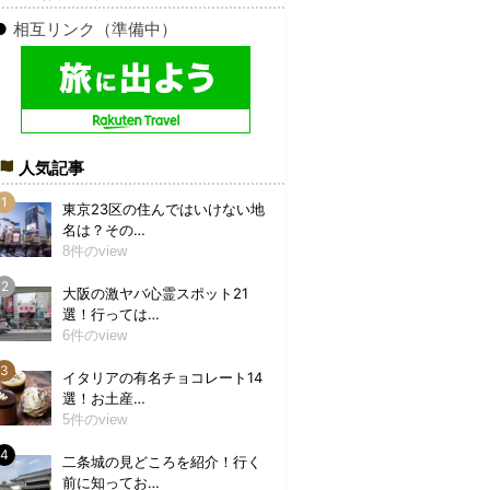
●
相互リンク（準備中）
人気記事
東京23区の住んではいけない地
名は？その…
8件のview
大阪の激ヤバ心霊スポット21
選！行っては…
6件のview
イタリアの有名チョコレート14
選！お土産…
5件のview
二条城の見どころを紹介！行く
前に知ってお…