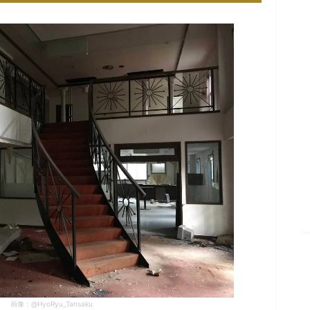
画像：@HyoRyu_Tansaku