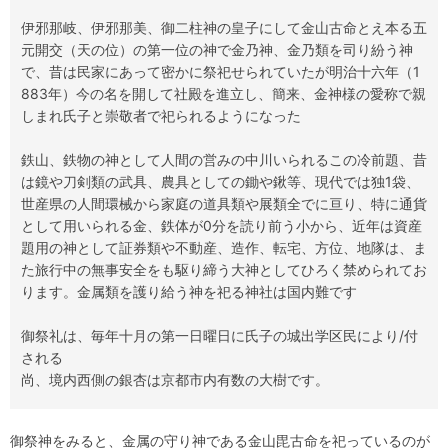
伊邪那岐、伊邪那美、御二柱神の皇子にして金山古命とえ本る五
元開交（天の位）の第一位の神で金乃神、金乃類を司り紛う神
で、昔は民家にあって密かに祭祀せられていたが明治十六年（1
883年）今の名を開して社殿を進立し、簡来、金神様の愛称で親
しまれ氏子と崇敬者で祀られるようになった
鉄山、鉄物の神として人間の営みの中川いられるこの冷前題、昔
は鏡や刀剣類の武具、農具としての鋤や鍬等、現代では独1袋、
世産県の人間環械から家庭の道具類や展類全でに亘り、特に通貨
として用いられる金、鉄体が0分を読り前う小から、近年は資産
題用の神として証券類や不動産、造作、転宅、方位、地隊は、ま
た旅行中の無事安全をも駆り締う大神としてひろく禁められてお
ります。金属類を護り給う神を祀る神社は国内難です
御祭礼は、毎年十月の第一日曜日に氏子の城出学区民により/付
される
尚、境内西側の銀杏は京都市内有数の大樹です。
御祭神をみると、金属の守り神である金山毘古命を祀っているのが