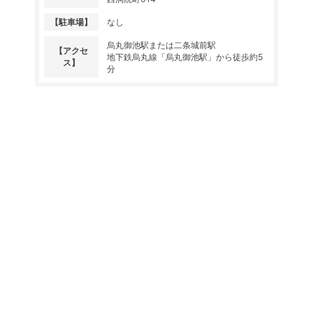
【
駐車場
】
なし
烏丸御池駅または二条城前駅
【
アクセ
地下鉄烏丸線「烏丸御池駅」から徒歩約5
ス
】
分