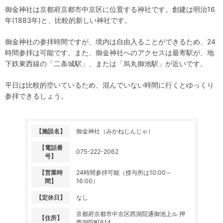
御金神社は京都府京都市中京区に位置する神社です。創建は明治16
年(1883年)と、比較的新しい神社です。
御金神社の参拝時間ですが、境内は自由入ることができるため、24
時間参拝は可能です。また、御金神社へのアクセスは最寄駅が、地
下鉄東西線の「二条城駅」、または「烏丸御池駅」が近いです。
平日は比較的空いているため、混んでいない時間に行くとゆっくり
参拝できるしょう。
【
施設名
】
御金神社（みかねじんじゃ）
【電話番
075-222-2062
号】
【
営業時
24時間参拝可能（授与所は10:00～
間
】
16:00）
【
定休日
】
なし
京都府京都市中京区西洞院通御池上ル 押
【
住所
】
西洞院町614