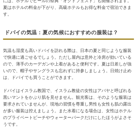
には、ホテルでビールの祭典「オクトフェスト」も開催されます。
夏はホテルの料金が下がり、高級ホテルもお得な料金で宿泊できま
す。
ドバイの気温：夏の気候におすすめの服装は？
気温も湿度も高いドバイを訪れる際は、日本の夏と同じような服装
で快適に過ごせるでしょう。ただし屋内は意外と冷房が効いている
ので、薄手のカーデガンや上着があると便利です。夏は日差しが強
いので、帽子やサングラスも忘れずに持参しましょう。日焼け止め
は、ドバイでも買うことができます。
ドバイはイスラム教国で、イスラム教徒の女性はアバヤと呼ばれる
黒いマントをかぶり肌を見せません。観光客は、そのような服装は
要求されていませんが、現地の習慣を尊重し男性も女性も肌の露出
が多い服装は控えましょう。また水着になる場合は、女性はホテル
のプライベートビーチやウォーターパークだけにしたほうがよさそ
うです。