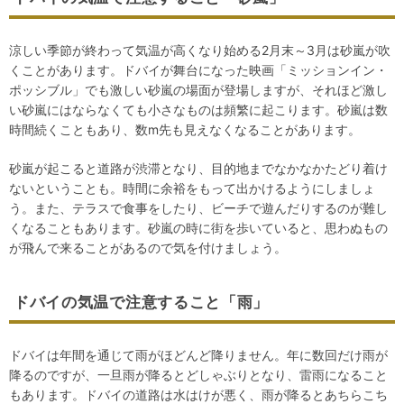
涼しい季節が終わって気温が高くなり始める2月末～3月は砂嵐が吹
くことがあります。ドバイが舞台になった映画「ミッションイン・
ポッシブル」でも激しい砂嵐の場面が登場しますが、それほど激し
い砂嵐にはならなくても小さなものは頻繁に起こります。砂嵐は数
時間続くこともあり、数m先も見えなくなることがあります。
砂嵐が起こると道路が渋滞となり、目的地までなかなかたどり着け
ないということも。時間に余裕をもって出かけるようにしましょ
う。また、テラスで食事をしたり、ビーチで遊んだりするのが難し
くなることもあります。砂嵐の時に街を歩いていると、思わぬもの
が飛んで来ることがあるので気を付けましょう。
ドバイの気温で注意すること「雨」
ドバイは年間を通じて雨がほどんど降りません。年に数回だけ雨が
降るのですが、一旦雨が降るとどしゃぶりとなり、雷雨になること
もあります。ドバイの道路は水はけが悪く、雨が降るとあちらこち