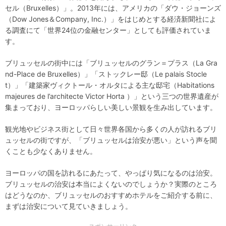
セル（Bruxelles）」。2013年には、アメリカの「ダウ・ジョーンズ
（Dow Jones＆Company, Inc.）」をはじめとする経済新聞社によ
る調査にて「世界24位の金融センター」としても評価されていま
す。
ブリュッセルの街中には「ブリュッセルのグラン＝プラス（La Gra
nd-Place de Bruxelles）」「ストックレー邸（Le palais Stocle
t）」「建築家ヴィクトール・オルタによる主な邸宅（Habitations
majeures de l’architecte Victor Horta ）」という三つの世界遺産が
集まっており、ヨーロッパらしい美しい景観を生み出しています。
観光地やビジネス街として日々世界各国から多くの人が訪れるブリ
ュッセルの街ですが、「ブリュッセルは治安が悪い」という声を聞
くことも少なくありません。
ヨーロッパの国を訪れるにあたって、やっぱり気になるのは治安。
ブリュッセルの治安は本当によくないのでしょうか？実際のところ
はどうなのか、ブリュッセルのおすすめホテルをご紹介する前に、
まずは治安について見ていきましょう。