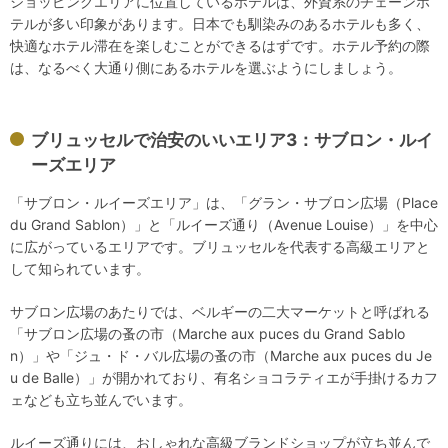
ショッピングエリアに位置しているホテルは、外資系のチェーンホ
テルが多い印象があります。日本でも馴染みのあるホテルも多く、
快適なホテル滞在を楽しむことができるはずです。ホテル予約の際
は、なるべく大通り側にあるホテルを選ぶようにしましょう。
ブリュッセルで治安のいいエリア3：サブロン・ルイ
ーズエリア
「サブロン・ルイーズエリア」は、「グラン・サブロン広場（Place
du Grand Sablon）」と「ルイーズ通り（Avenue Louise）」を中心
に広がっているエリアです。ブリュッセルを代表する高級エリアと
して知られています。
サブロン広場のあたりでは、ベルギーの二大マーケットと呼ばれる
「サブロン広場の蚤の市（Marche aux puces du Grand Sablo
n）」や「ジュ・ド・バル広場の蚤の市（Marche aux puces du Je
u de Balle）」が開かれており、有名ショコラティエが手掛けるカフ
ェなども立ち並んでいます。
ルイーズ通りには、おしゃれな高級ブランドショップが立ち並んで