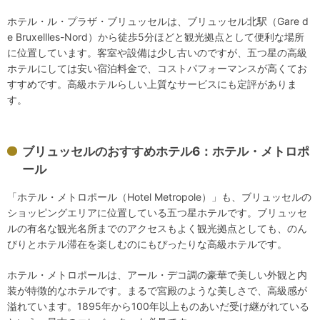
ホテル・ル・プラザ・ブリュッセルは、ブリュッセル北駅（Gare d
e Bruxellles-Nord）から徒歩5分ほどと観光拠点として便利な場所
に位置しています。客室や設備は少し古いのですが、五つ星の高級
ホテルにしては安い宿泊料金で、コストパフォーマンスが高くてお
すすめです。高級ホテルらしい上質なサービスにも定評がありま
す。
ブリュッセルのおすすめホテル6：ホテル・メトロポ
ール
「ホテル・メトロポール（Hotel Metropole）」も、ブリュッセルの
ショッピングエリアに位置している五つ星ホテルです。ブリュッセ
ルの有名な観光名所までのアクセスもよく観光拠点としても、のん
びりとホテル滞在を楽しむのにもぴったりな高級ホテルです。
ホテル・メトロポールは、アール・デコ調の豪華で美しい外観と内
装が特徴的なホテルです。まるで宮殿のような美しさで、高級感が
溢れています。1895年から100年以上ものあいだ受け継がれている