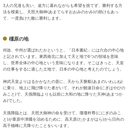
3人の兄達も失い、途方に暮れながらも希望を捨てず、勝利する方
法を模索し、天照大御神(あまてらすおおみのかみ)の助けもあっ
て、一度負けた敵に勝利します。
橿原の地
何故、中州が選ばれたかというと、「日本書紀」には六合の中心地
と記されています。東西南北に加えて天と地で6つの領域を意味
し、世界全体の中心地という意味になります。そこはきっと、天皇
の仕事をするに適した土地で、日本の中心地と考えたのでしょう。
神武天皇よりはるかかなたの昔に、天から天磐船(あまのいわふね)
に乗り、地上に飛び降りた者がいて、それが饒速日命(にぎはやひの
みこと)で、天孫降臨よりも以前に大和の地に降りた天神(あまつか
み)でした。
天孫降臨とは、天照大御神の命を受けて、瓊瓊杵尊(ににぎのみこ
と)が葦原中津國を治めるために、高天原(たかまがはら)から日向の
高千穂峰に天降りたことをいいます。