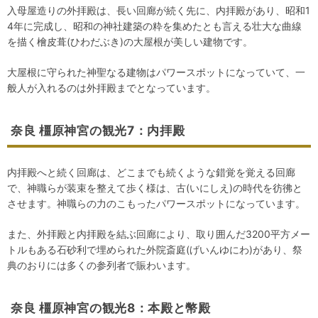
入母屋造りの外拝殿は、長い回廊が続く先に、内拝殿があり、昭和1
4年に完成し、昭和の神社建築の粋を集めたとも言える壮大な曲線
を描く檜皮葺(ひわだぶき)の大屋根が美しい建物です。
大屋根に守られた神聖なる建物はパワースポットになっていて、一
般人が入れるのは外拝殿までとなっています。
奈良 橿原神宮の観光7：内拝殿
内拝殿へと続く回廊は、どこまでも続くような錯覚を覚える回廊
で、神職らが装束を整えて歩く様は、古(いにしえ)の時代を彷彿と
させます。神職らの力のこもったパワースポットになっています。
また、外拝殿と内拝殿を結ぶ回廊により、取り囲んだ3200平方メー
トルもある石砂利で埋められた外院斎庭(げいんゆにわ)があり、祭
典のおりには多くの参列者で賑わいます。
奈良 橿原神宮の観光8：本殿と幣殿