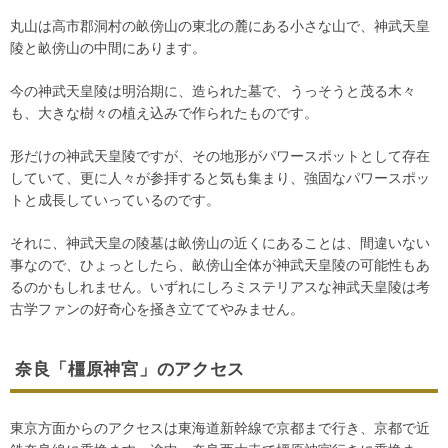
丸山は高市郡洞村の畝傍山の東北の麓にある小さな山で、神武天皇
陵と畝傍山の中間にあります。
今の神武天皇陵は明治期に、造られた墓で、うっそうと茂る木々
も、大きな樹々の植え込みで作られたものです。
形だけの神武天皇陵ですが、その地形がパワースポットとして存在
していて、更に人々が参拝すると気も集まり、強固なパワースポッ
トと成長していっているのです。
それに、神武天皇の陵墓は畝傍山の近くにあることは、間違いない
事なので、ひょっとしたら、畝傍山全体が神武天皇陵の可能性もあ
るのかもしれません。いずれにしろミステリアスな神武天皇陵は考
古学ファンの好奇心を掻き立ててやみません。
奈良「橿原神宮」のアクセス
東京方面からのアクセスは東海道新幹線で京都まで行き、京都で近