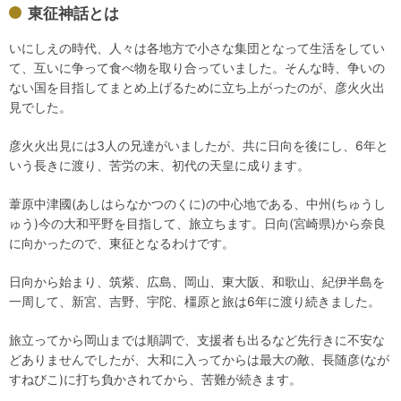
東征神話とは
いにしえの時代、人々は各地方で小さな集団となって生活をしてい
て、互いに争って食べ物を取り合っていました。そんな時、争いの
ない国を目指してまとめ上げるために立ち上がったのが、彦火火出
見でした。
彦火火出見には3人の兄達がいましたが、共に日向を後にし、6年と
いう長きに渡り、苦労の末、初代の天皇に成ります。
葦原中津國(あしはらなかつのくに)の中心地である、中州(ちゅうし
ゅう)今の大和平野を目指して、旅立ちます。日向(宮崎県)から奈良
に向かったので、東征となるわけです。
日向から始まり、筑紫、広島、岡山、東大阪、和歌山、紀伊半島を
一周して、新宮、吉野、宇陀、橿原と旅は6年に渡り続きました。
旅立ってから岡山までは順調で、支援者も出るなど先行きに不安な
どありませんでしたが、大和に入ってからは最大の敵、長随彦(なが
すねびこ)に打ち負かされてから、苦難が続きます。