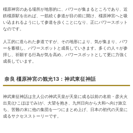
橿原神宮のある場所が地形的に、パワーが集まるところであり、近
鉄橿原駅を出れば、一筋続く参道が目の前に開け、橿原神宮へと吸
い込まれるようにして参道を歩くことになり、正にパワースポット
なのです。
人工的に造られた参道ですが、その地形により、気が集まり、パワ
ーを蓄積し、パワースポットと成長していきます。多くの人々が参
拝し、祈願する行為が気を高め、パワースポットとして更に力強く
成長しています。
奈良 橿原神宮の観光13：神武東征神話
神武東征神話は主人公の神武天皇が天皇に成る以前の名前・彦火火
出見(ひこほほでみ)が、大望を抱き、九州日向から大和へ向け旅立
ち、苦難の末に他の集団を一つにまとめ上げ、日本の初代の天皇に
成るサクセスストーリーです。