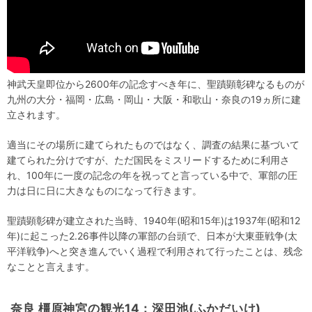
神武天皇即位から2600年の記念すべき年に、聖蹟顕彰碑なるものが
九州の大分・福岡・広島・岡山・大阪・和歌山・奈良の19ヵ所に建
立されます。
適当にその場所に建てられたものではなく、調査の結果に基づいて
建てられた分けですが、ただ国民をミスリードするために利用さ
れ、100年に一度の記念の年を祝ってと言っている中で、軍部の圧
力は日に日に大きなものになって行きます。
聖蹟顕彰碑が建立された当時、1940年(昭和15年)は1937年(昭和12
年)に起こった2.26事件以降の軍部の台頭で、日本が大東亜戦争(太
平洋戦争)へと突き進んでいく過程で利用されて行ったことは、残念
なことと言えます。
奈良 橿原神宮の観光14：深田池(ふかだいけ)