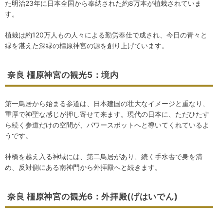
た明治23年に日本全国から奉納された約8万本が植栽されていま
す。
植栽は約120万人もの人々による勤労奉仕で成され、今日の青々と
緑を湛えた深緑の橿原神宮の源を創り上げています。
奈良 橿原神宮の観光5：境内
第一鳥居から始まる参道は、日本建国の壮大なイメージと重なり、
重厚で神聖な感じが押し寄せて来ます。現代の日本に、ただひたす
ら続く参道だけの空間が、パワースポットへと導いてくれているよ
うです。
神橋を越え入る神域には、第二鳥居があり、続く手水舎で身を清
め、反対側にある南神門から外拝殿へと続きます。
奈良 橿原神宮の観光6：外拝殿(げはいでん)