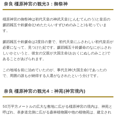
奈良 橿原神宮の観光3：御祭神
橿原神宮の御祭神は初代天皇の神武天皇(じんむてんのう)と皇后の
媛蹈韛五十鈴媛命(ひめたたらいすずひめのみこと)を祀っていま
す。
媛蹈韛五十鈴媛命は2度目の妻で、初代天皇にふさわしい初代皇后が
必要になって、見つけた妃です。媛蹈韛五十鈴媛命のなにがふさわ
しいかというと、彼女の父親が大国主命(おおくにぬしのみこと)で
あることがあげられます。
この地域を前に治めていたのが、事代主神(大国主命)であったの
で、周囲の誰もが納得する人選がなされたという分けです。
奈良 橿原神宮の観光4：神苑(神宮境内)
50万平方メートルの広大な敷地に広がる橿原神宮の境内は、神苑と
呼ばれ、表参道北側に広がる森林植物園や他の植物苑は、建立され