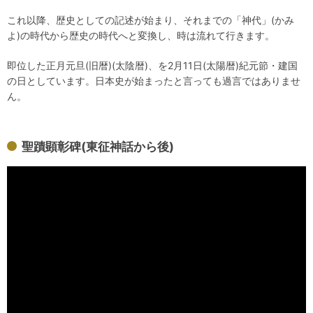
これ以降、歴史としての記述が始まり、それまでの「神代」(かみ
よ)の時代から歴史の時代へと変換し、時は流れて行きます。
即位した正月元旦(旧暦)(太陰暦)、を2月11日(太陽暦)紀元節・建国
の日としています。日本史が始まったと言っても過言ではありませ
ん。
聖蹟顕彰碑(東征神話から後)