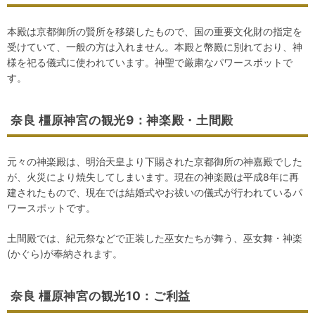
本殿は京都御所の賢所を移築したもので、国の重要文化財の指定を
受けていて、一般の方は入れません。本殿と幣殿に別れており、神
様を祀る儀式に使われています。神聖で厳粛なパワースポットで
す。
奈良 橿原神宮の観光9：神楽殿・土間殿
元々の神楽殿は、明治天皇より下賜された京都御所の神嘉殿でした
が、火災により焼失してしまいます。現在の神楽殿は平成8年に再
建されたもので、現在では結婚式やお祓いの儀式が行われているパ
ワースポットです。
土間殿では、紀元祭などで正装した巫女たちが舞う、巫女舞・神楽
(かぐら)が奉納されます。
奈良 橿原神宮の観光10：ご利益