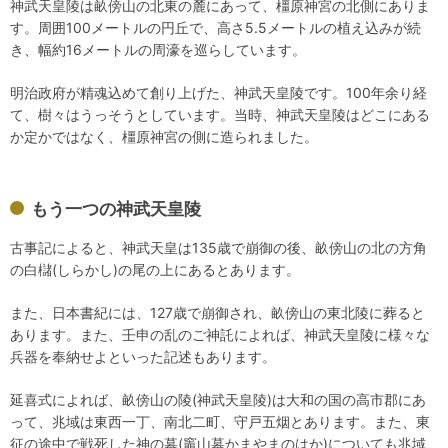
神武天皇陵は畝傍山の北東の麓にあって、橿原神宮の北側にありま
す。周囲100メートルの円丘で、高さ5.5メートルの植え込みが続
き、幅約16メートルの周濠を巡らしています。
明治政府が精魂込めて創り上げた、神武天皇陵です。100年余り経
て、樹々はうっそうとしています。当時、神武天皇陵はどこにある
か定かではなく、橿原神宮の側に造られました。
もう一つの神武天皇陵
古事記によると、神武天皇は135歳で崩御の後、畝傍山の北の方角
の白櫧(しらかし)の尾の上にあるとあります。
また、日本書紀には、127歳で崩御され、畝傍山の東北陵に葬ると
あります。また、壬申の乱のご神託によれば、神武天皇陵に様々な
兵器を奉納せよといった記述もあります。
延喜式によれば、畝傍山の陵(神武天皇陵)は大和の国の高市郡にあ
って、兆域は東西一丁、南北二町、守戸五烟とあります。また、東
征の途中で戦死した神の墓(竈山墓かまやまのはか)についても兆域