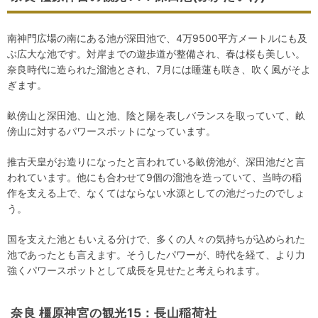
南神門広場の南にある池が深田池で、4万9500平方メートルにも及
ぶ広大な池です。対岸までの遊歩道が整備され、春は桜も美しい。
奈良時代に造られた溜池とされ、7月には睡蓮も咲き、吹く風がそよ
ぎます。
畝傍山と深田池、山と池、陰と陽を表しバランスを取っていて、畝
傍山に対するパワースポットになっています。
推古天皇がお造りになったと言われている畝傍池が、深田池だと言
われています。他にも合わせて9個の溜池を造っていて、当時の稲
作を支える上で、なくてはならない水源としての池だったのでしょ
う。
国を支えた池ともいえる分けで、多くの人々の気持ちが込められた
池であったとも言えます。そうしたパワーが、時代を経て、より力
強くパワースポットとして成長を見せたと考えられます。
奈良 橿原神宮の観光15：長山稲荷社