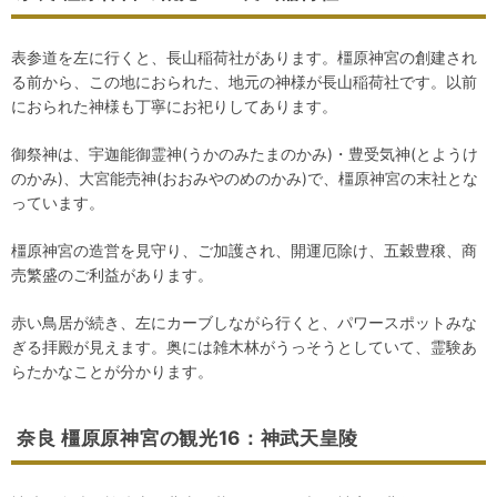
表参道を左に行くと、長山稲荷社があります。橿原神宮の創建され
る前から、この地におられた、地元の神様が長山稲荷社です。以前
におられた神様も丁寧にお祀りしてあります。
御祭神は、宇迦能御霊神(うかのみたまのかみ)・豊受気神(とようけ
のかみ)、大宮能売神(おおみやのめのかみ)で、橿原神宮の末社とな
っています。
橿原神宮の造営を見守り、ご加護され、開運厄除け、五穀豊穣、商
売繁盛のご利益があります。
赤い鳥居が続き、左にカーブしながら行くと、パワースポットみな
ぎる拝殿が見えます。奥には雑木林がうっそうとしていて、霊験あ
らたかなことが分かります。
奈良 橿原原神宮の観光16：神武天皇陵