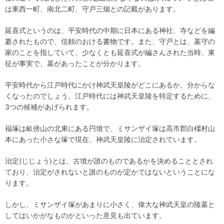
は東西一町、南北二町、守戸三烟との記載があります。
延喜式というのは、平安時代の中期に日本にある神社、寺などを編
纂されたもので、信頼のおける書物です。また、守戸とは、墓守の
家のことを指していて、少なくとも延喜式が編さんされた当時、東
征が事実で、墓があったことが分かります。
平安時代から江戸時代にかけ神武天皇陵がどこにあるか、分からな
くなったのでしょう。江戸時代には神武天皇陵を特定するために、
3つの候補があげられます。
福塚は畝傍山の北東にある円墳で、ミサンザイ塚は高市郡白橿村山
本にあった小さな塚で現在、神武天皇陵に治定されています。
治定(じじょう)とは、古墳が誰のものであるかを決めることとされ
ており、治定がされないと誰のものが定かではないということにな
ります。
しかし、ミサンザイ塚があまりに小さく、偉大な神武天皇の陵墓と
してはいかがなものかといった意見も出ています。