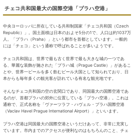
チェコ共和国最大の国際空港「プラハ空港」
中央ヨーロッパに所在している共和制国家「チェコ共和国（Czech
Republic）」。国土面積は日本のおよそ5分の1で、人口は約1037万
人。「プラハ（Praha）」という都市を首都としています。一般的
には「チェコ」という通称で呼ばれることが多いようです。
チェコ共和国は、世界で最も古く世界で最も大きな城の一つであ
る、華麗な装飾が施された「プラハ城（Prague Castle）」があるこ
とや、世界一ビールを多く飲むビール大国として知られており、日
本からも毎年多くの観光客が訪れている有名な観光地です。
そんなチェコ共和国の空の玄関口であり、同国最大の国際空港であ
るのが、首都プラハの郊外に位置している「プラハ空港」。これは
通称で、正式名称を「ヴァーツラフ・ハヴェル・プラハ国際空港
（Vaclav Havel Prague International Airport）」といいます。
プラハ空港は同国最大の国際空港というだけあって、非常に充実し
ています。市内までのアクセスが便利なのはもちろんのこと、チェ