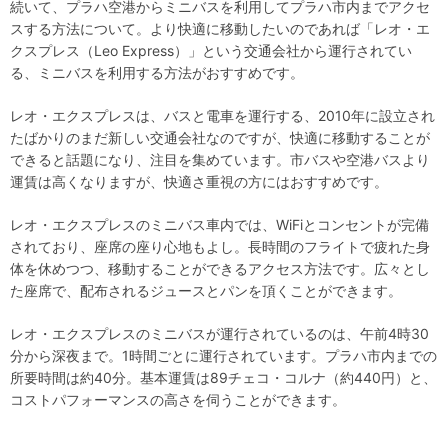
続いて、プラハ空港からミニバスを利用してプラハ市内までアクセ
スする方法について。より快適に移動したいのであれば「レオ・エ
クスプレス（Leo Express）」という交通会社から運行されてい
る、ミニバスを利用する方法がおすすめです。
レオ・エクスプレスは、バスと電車を運行する、2010年に設立され
たばかりのまだ新しい交通会社なのですが、快適に移動することが
できると話題になり、注目を集めています。市バスや空港バスより
運賃は高くなりますが、快適さ重視の方にはおすすめです。
レオ・エクスプレスのミニバス車内では、WiFiとコンセントが完備
されており、座席の座り心地もよし。長時間のフライトで疲れた身
体を休めつつ、移動することができるアクセス方法です。広々とし
た座席で、配布されるジュースとパンを頂くことができます。
レオ・エクスプレスのミニバスが運行されているのは、午前4時30
分から深夜まで。1時間ごとに運行されています。プラハ市内までの
所要時間は約40分。基本運賃は89チェコ・コルナ（約440円）と、
コストパフォーマンスの高さを伺うことができます。