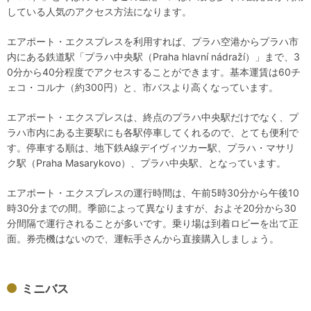
している人気のアクセス方法になります。
エアポート・エクスプレスを利用すれば、プラハ空港からプラハ市
内にある鉄道駅「プラハ中央駅（Praha hlavní nádraží）」まで、3
0分から40分程度でアクセスすることができます。基本運賃は60チ
ェコ・コルナ（約300円）と、市バスより高くなっています。
エアポート・エクスプレスは、終点のプラハ中央駅だけでなく、プ
ラハ市内にある主要駅にも各駅停車してくれるので、とても便利で
す。停車する順は、地下鉄A線デイヴィツカー駅、プラハ・マサリ
ク駅（Praha Masarykovo）、プラハ中央駅、となっています。
エアポート・エクスプレスの運行時間は、午前5時30分から午後10
時30分までの間。季節によって異なりますが、およそ20分から30
分間隔で運行されることが多いです。乗り場は到着ロビーを出て正
面。券売機はないので、運転手さんから直接購入しましょう。
ミニバス