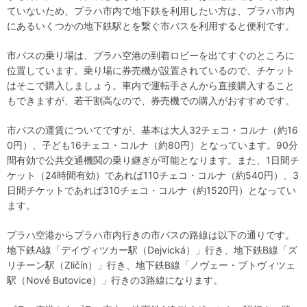
ていないため、プラハ市内で地下鉄を利用したい方は、プラハ市内
にあるいくつかの地下鉄駅とを繋ぐ市バスを利用すると便利です。
市バスの乗り場は、プラハ空港の到着ロビーを出てすぐのところに
位置しています。乗り場に券売機が設置されているので、チケット
はそこで購入しましょう。車内で運転手さんから直接購入すること
もできますが、若干割高なので、券売機での購入がおすすめです。
市バスの運賃についてですが、基本は大人32チェコ・コルナ（約16
0円）、子ども16チェコ・コルナ（約80円）となっています。90分
間有効で公共交通機関の乗り継ぎが可能となります。また、1日間チ
ケット（24時間有効）であれば110チェコ・コルナ（約540円）、3
日間チケットであれば310チェコ・コルナ（約1520円）となってい
ます。
プラハ空港からプラハ市内行きの市バスの路線は以下の通りです。
地下鉄A線「デイヴィツカー駅（Dejvická）」行き、地下鉄B線「ズ
リチーン駅（Zličín）」行き、地下鉄B線「ノヴェー・ブトヴィツェ
駅（Nové Butovice）」行きの3路線になります。