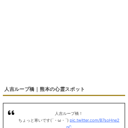
人吉ループ橋｜熊本の心霊スポット
人吉ループ橋！
ちょっと寒いです(´・ω・`)
pic.twitter.com/B7soHne2
nC