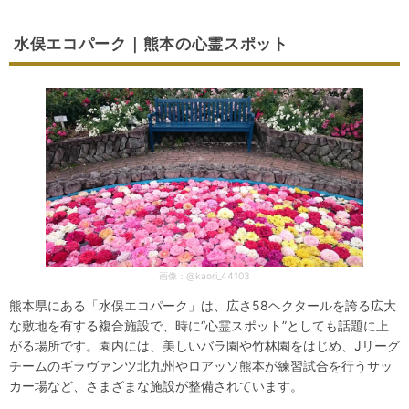
水俣エコパーク｜熊本の心霊スポット
画像：@kaori_44103
熊本県にある「水俣エコパーク」は、広さ58ヘクタールを誇る広大
な敷地を有する複合施設で、時に“心霊スポット”としても話題に上
がる場所です。園内には、美しいバラ園や竹林園をはじめ、Jリーグ
チームのギラヴァンツ北九州やロアッソ熊本が練習試合を行うサッ
カー場など、さまざまな施設が整備されています。