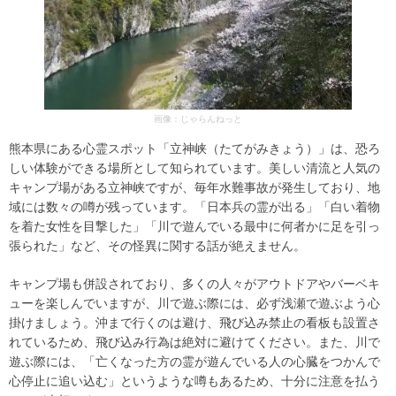
画像：じゃらんねっと
熊本県にある心霊スポット「立神峡（たてがみきょう）」は、恐ろ
しい体験ができる場所として知られています。美しい清流と人気の
キャンプ場がある立神峡ですが、毎年水難事故が発生しており、地
域には数々の噂が残っています。「日本兵の霊が出る」「白い着物
を着た女性を目撃した」「川で遊んでいる最中に何者かに足を引っ
張られた」など、その怪異に関する話が絶えません。
キャンプ場も併設されており、多くの人々がアウトドアやバーベキ
ューを楽しんでいますが、川で遊ぶ際には、必ず浅瀬で遊ぶよう心
掛けましょう。沖まで行くのは避け、飛び込み禁止の看板も設置さ
れているため、飛び込み行為は絶対に避けてください。また、川で
遊ぶ際には、「亡くなった方の霊が遊んでいる人の心臓をつかんで
心停止に追い込む」というような噂もあるため、十分に注意を払う