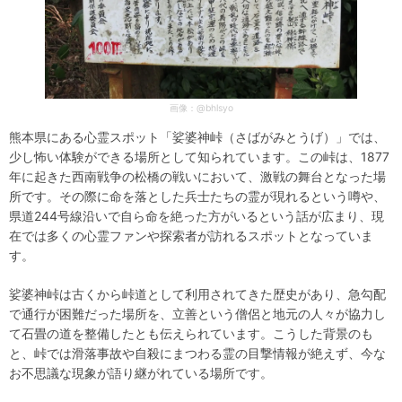
画像：@bhlsyo
熊本県にある心霊スポット「娑婆神峠（さばがみとうげ）」では、
少し怖い体験ができる場所として知られています。この峠は、1877
年に起きた西南戦争の松橋の戦いにおいて、激戦の舞台となった場
所です。その際に命を落とした兵士たちの霊が現れるという噂や、
県道244号線沿いで自ら命を絶った方がいるという話が広まり、現
在では多くの心霊ファンや探索者が訪れるスポットとなっていま
す。
娑婆神峠は古くから峠道として利用されてきた歴史があり、急勾配
で通行が困難だった場所を、立善という僧侶と地元の人々が協力し
て石畳の道を整備したとも伝えられています。こうした背景のも
と、峠では滑落事故や自殺にまつわる霊の目撃情報が絶えず、今な
お不思議な現象が語り継がれている場所です。