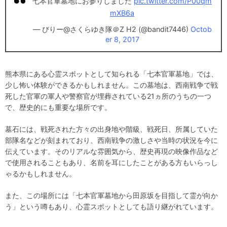
七本官軍墓地にお参りしました
pic.twitter.com/P00qm
mXB6a
— びりー@さくらゆき隊＠Z H2 (@bandit7446)
Octob
er 8, 2017
熊本県にある心霊スポットとして知られる「七本官軍墓地」では、
少し怖い体験ができるかもしれません。この墓地は、西南戦争で戦
死した官軍の軍人や警察官が埋葬されている21ヵ所のうちの一つ
で、歴史的にも重要な場所です。
墓石には、戦死された方々の出身地や階級、戦死日、所属していた
部隊名などが刻まれており、西南戦争の激しさや当時の状況を今に
伝えています。そのリアルな雰囲気から、歴史再現の映像作品など
で使用されることもあり、名前を耳にしたことがある方もいらっし
ゃるかもしれません。
また、この場所には「七本官軍墓地から田原坂を目指して霊が向か
う」という噂もあり、心霊スポットとしても語り継がれています。