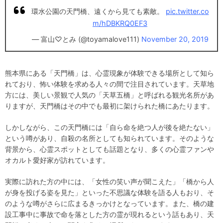
環水公園の天門橋、遠くから見ても素敵。
pic.twitter.co
m/hDBKRQ0EF3
— 富山♡とみ (@toyamalove111)
November 20, 2019
熊本県にある「天門橋」は、心霊現象が体験できる場所として知ら
れており、怖い体験を求める人々の間で注目されています。天草地
方には、美しい景観で人気の「天草五橋」と呼ばれる観光名所があ
りますが、天門橋はその中でも最初に架けられた橋にあたります。
しかしながら、この天門橋には「自ら命を絶つ人が後を絶たない」
という噂があり、自殺の名所としても知られています。そのような
背景から、心霊スポットとしても話題となり、多くの心霊ファンや
オカルト愛好家が訪れています。
実際に訪れた方の中には、「女性の笑い声が聞こえた」「橋から人
が身を投げる姿を見た」といった不思議な体験を語る人もおり、そ
のような噂がさらに広まるきっかけとなっています。また、橋の建
設工事中に事故で命を落とした方の霊が現れるという話もあり、天