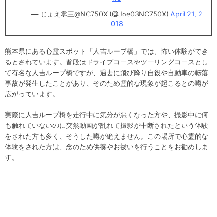
— じょえ零三@NC750X (@Joe03NC750X)
April 21, 2
018
熊本県にある心霊スポット「人吉ループ橋」では、怖い体験ができ
るとされています。普段はドライブコースやツーリングコースとし
て有名な人吉ループ橋ですが、過去に飛び降り自殺や自動車の転落
事故が発生したことがあり、そのため霊的な現象が起こるとの噂が
広がっています。
実際に人吉ループ橋を走行中に気分が悪くなった方や、撮影中に何
も触れていないのに突然動画が乱れて撮影が中断されたという体験
をされた方も多く、そうした噂が絶えません。この場所で心霊的な
体験をされた方は、念のため供養やお祓いを行うことをお勧めしま
す。