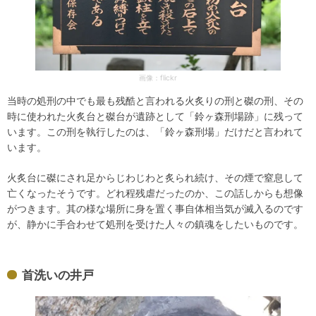
画像：flickr
当時の処刑の中でも最も残酷と言われる火炙りの刑と磔の刑、その
時に使われた火炙台と磔台が遺跡として「鈴ヶ森刑場跡」に残って
います。この刑を執行したのは、「鈴ヶ森刑場」だけだと言われて
います。
火炙台に磔にされ足からじわじわと炙られ続け、その煙で窒息して
亡くなったそうです。どれ程残虐だったのか、この話しからも想像
がつきます。其の様な場所に身を置く事自体相当気が滅入るのです
が、静かに手合わせて処刑を受けた人々の鎮魂をしたいものです。
首洗いの井戸