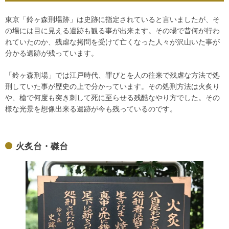
東京「鈴ヶ森刑場跡」は史跡に指定されていると言いましたが、そ
の場には目に見える遺跡も観る事が出来ます。その場で昔何が行わ
れていたのか、残虐な拷問を受けて亡くなった人々が沢山いた事が
分かる遺跡が残っています。
「鈴ヶ森刑場」では江戸時代、罪びとを人の往来で残虐な方法で処
刑していた事が歴史の上で分かっています。その処刑方法は火炙り
や、槍で何度も突き刺して死に至らせる残酷なやり方でした。その
様な光景を想像出来る遺跡が今も残っているのです。
火炙台・磔台