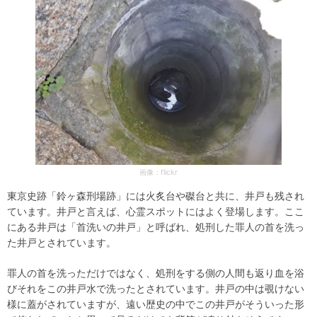
画像：flickr
東京史跡「鈴ヶ森刑場跡」には火炙台や磔台と共に、井戸も残され
ています。井戸と言えば、心霊スポットにはよく登場します。ここ
にある井戸は「首洗いの井戸」と呼ばれ、処刑した罪人の首を洗っ
た井戸とされています。
罪人の首を洗っただけではなく、処刑をする側の人間も返り血を浴
びそれをこの井戸水で洗ったとされています。井戸の中は覗けない
様に蓋がされていますが、遠い歴史の中でこの井戸がそういった形