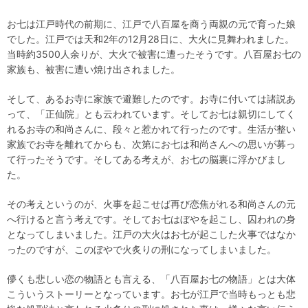
お七は江戸時代の前期に、江戸で八百屋を商う両親の元で育った娘
でした。江戸では天和2年の12月28日に、大火に見舞われました。
当時約3500人余りが、大火で被害に遭ったそうです。八百屋お七の
家族も、被害に遭い焼け出されました。
そして、あるお寺に家族で避難したのです。お寺に付いては諸説あ
って、「正仙院」とも云われています。そしてお七は親切にしてく
れるお寺の和尚さんに、段々と惹かれて行ったのです。生活が整い
家族でお寺を離れてからも、次第にお七は和尚さんへの思いが募っ
て行ったそうです。そしてある考えが、お七の脳裏に浮かびまし
た。
その考えというのが、火事を起こせば再び恋焦がれる和尚さんの元
へ行けると言う考えです。そしてお七はぼやを起こし、囚われの身
となってしまいました。江戸の大火はお七が起こした火事ではなか
ったのですが、このぼやで火炙りの刑になってしまいました。
儚くも悲しい恋の物語とも言える、「八百屋お七の物語」とは大体
こういうストーリーとなっています。お七が江戸で当時もっとも悲