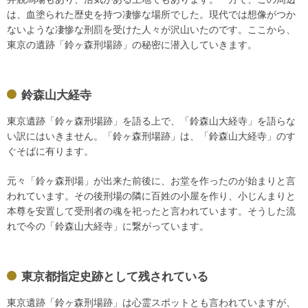
は、血塗られた歴史を持つ凄惨な場所でした。現代では想像がつか
ないような凄惨な刑罰を受けた人々が沢山いたのです。ここから、
東京の遺跡「鈴ヶ森刑場跡」の秘密に潜入していきます。
鈴森山大経寺
東京遺跡「鈴ヶ森刑場跡」を語る上で、「鈴森山大経寺」を語らな
い訳にはいきません。「鈴ヶ森刑場跡」は、「鈴森山大経寺」のす
ぐそばに有ります。
元々「鈴ヶ森刑場」が出来た前後に、お堂を作ったのが始まりと言
われています。その後刑場の隣に百姓の小屋を作り、小じんまりと
本尊を安置して受刑者の魂を祀ったと言われています。そうした流
れで今の「鈴森山大経寺」に繋がっています。
東京都指定史跡として残されている
東京遺跡「鈴ヶ森刑場跡」は心霊スポットとも言われていますが、