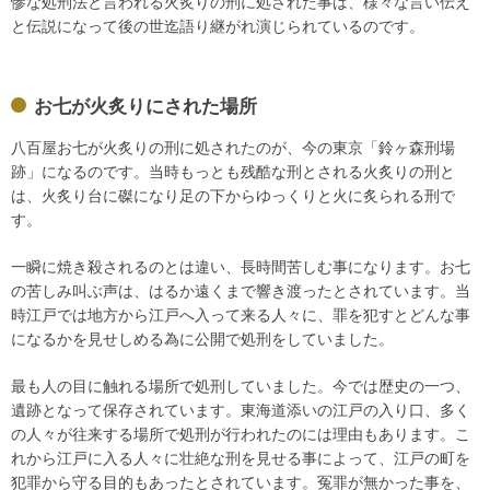
惨な処刑法と言われる火炙りの刑に処された事は、様々な言い伝え
と伝説になって後の世迄語り継がれ演じられているのです。
お七が火炙りにされた場所
八百屋お七が火炙りの刑に処されたのが、今の東京「鈴ヶ森刑場
跡」になるのです。当時もっとも残酷な刑とされる火炙りの刑と
は、火炙り台に磔になり足の下からゆっくりと火に炙られる刑で
す。
一瞬に焼き殺されるのとは違い、長時間苦しむ事になります。お七
の苦しみ叫ぶ声は、はるか遠くまで響き渡ったとされています。当
時江戸では地方から江戸へ入って来る人々に、罪を犯すとどんな事
になるかを見せしめる為に公開で処刑をしていました。
最も人の目に触れる場所で処刑していました。今では歴史の一つ、
遺跡となって保存されています。東海道添いの江戸の入り口、多く
の人々が往来する場所で処刑が行われたのには理由もあります。こ
れから江戸に入る人々に壮絶な刑を見せる事によって、江戸の町を
犯罪から守る目的もあったとされています。冤罪が無かった事を、