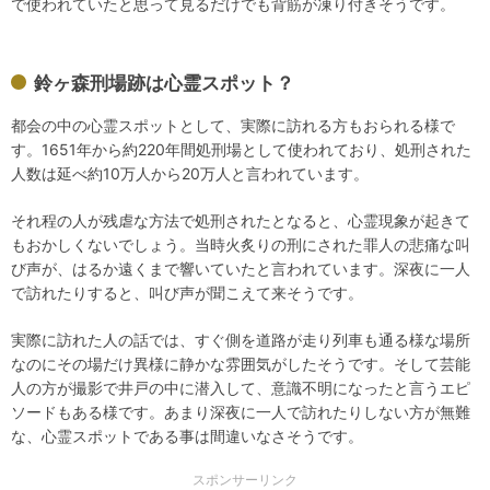
で使われていたと思って見るだけでも背筋が凍り付きそうです。
鈴ヶ森刑場跡は心霊スポット？
都会の中の心霊スポットとして、実際に訪れる方もおられる様で
す。1651年から約220年間処刑場として使われており、処刑された
人数は延べ約10万人から20万人と言われています。
それ程の人が残虐な方法で処刑されたとなると、心霊現象が起きて
もおかしくないでしょう。当時火炙りの刑にされた罪人の悲痛な叫
び声が、はるか遠くまで響いていたと言われています。深夜に一人
で訪れたりすると、叫び声が聞こえて来そうです。
実際に訪れた人の話では、すぐ側を道路が走り列車も通る様な場所
なのにその場だけ異様に静かな雰囲気がしたそうです。そして芸能
人の方が撮影で井戸の中に潜入して、意識不明になったと言うエピ
ソードもある様です。あまり深夜に一人で訪れたりしない方が無難
な、心霊スポットである事は間違いなさそうです。
スポンサーリンク