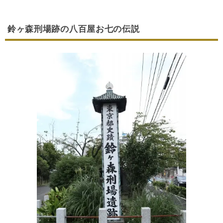
鈴ヶ森刑場跡の八百屋お七の伝説