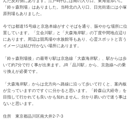
んだ反対側にあります。江戸時代には南の入り口、東海道添いに
「鈴ヶ森刑場」はありました。当時北の入り口、日光街道には小塚
原刑場もありました。
今では都道15号線と京急本線がすぐそばを通り、賑やかな場所に位
置しています。「立会川駅」と「大森海岸駅」の丁度中間地点辺り
にあります。周辺は競馬場や水族館等もあり、心霊スポットと言う
イメージは結び付かない場所にあります。
「鈴ヶ森刑場後」の最寄り駅は京急線「大森海岸駅」、駅からは歩
いて約7分で行く事が出来ます。JR「品川駅」から、京急線への乗
り換えが必要です。
「大森海岸駅」からは北方向へ路線に沿って歩いて行くと、案内板
が立っていますのですぐに分かると思います。「鈴森山大経寺」を
目指して行かれても良いかも知れません。分かり易いので迷う事は
ないと思います。
住所 東京都品川区南大井2-7-3