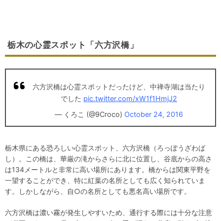
栃木の心霊スポット「六方沢橋」
六方沢橋は心霊スポットだったけど、中禅寺湖は当たり
でした
pic.twitter.com/xW1f1HmjJ2
— くろこ (@9Croco)
October 24, 2016
栃木県にある恐ろしい心霊スポット、六方沢橋（ろっぽうざわば
し）。この橋は、華厳の滝からさらに北に位置し、谷底からの高さ
は134メートルと非常に高い場所にあります。橋からは関東平野を
一望することができ、特に紅葉の名所としても広く知られていま
す。しかしながら、自○の名所としても悪名高い場所です。
六方沢橋は濃い霧が発生しやすいため、通行する際には十分な注意