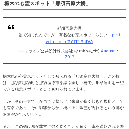
栃木の心霊スポット「那須高原大橋」
那須高原大橋
後で知ったんですが、有名な心霊スポットらしい…
pic.t
witter.com/3Y1TY3nTWr
— ミライズ公共設計株式会社 (@mirise_cic)
August 2,
2017
栃木県の心霊スポットとして知られる「那須高原大橋」。この橋
は、那須郡那須町と那須塩原市を結ぶ美しい橋で、那須連山を一望
できる絶景スポットとしても知られています。
しかしその一方で、かつては悲しい出来事が多く起きた場所として
も有名であり、その影響からか、橋の上に幽霊が現れるという噂が
ささやかれています。
また、この橋は風が非常に強く吹くことが多く、車を運転される際