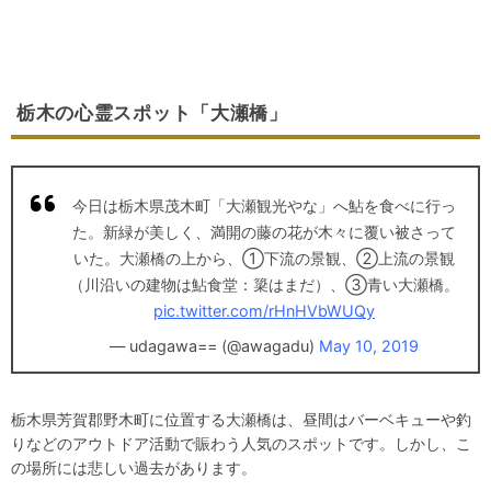
栃木の心霊スポット「大瀬橋」
今日は栃木県茂木町「大瀬観光やな」へ鮎を食べに行っ
た。新緑が美しく、満開の藤の花が木々に覆い被さって
いた。大瀬橋の上から、①下流の景観、②上流の景観
（川沿いの建物は鮎食堂：簗はまだ）、③青い大瀬橋。
pic.twitter.com/rHnHVbWUQy
— udagawa== (@awagadu)
May 10, 2019
栃木県芳賀郡野木町に位置する大瀬橋は、昼間はバーベキューや釣
りなどのアウトドア活動で賑わう人気のスポットです。しかし、こ
の場所には悲しい過去があります。