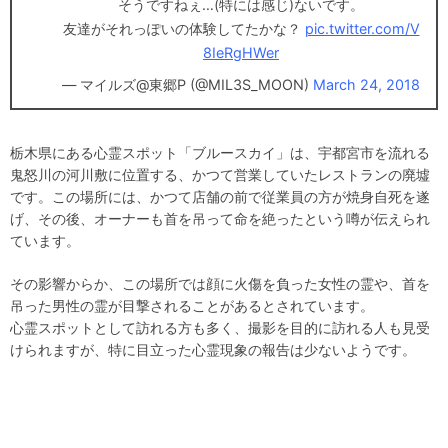
そうですねぇ…(特には感じ)ないです。
友達がそれっぽいの体験してたかな？
pic.twitter.com/V
8IeRgHWer
— マイルズ@東郷P (@MIL3S_MOON)
March 24, 2018
栃木県にある心霊スポット「ブルースカイ」は、宇都宮市を流れる
鬼怒川の河川敷に位置する、かつて営業していたレストランの廃墟
です。この場所には、かつて店舗の前で従業員の方が焼身自死を遂
げ、その後、オーナーも首を吊って命を絶ったという噂が伝えられ
ています。
その影響からか、この場所では顔に火傷を負った女性の霊や、首を
吊った男性の霊が目撃されることがあるとされています。
心霊スポットとして訪れる方も多く、撮影を目的に訪れる人も見受
けられますが、特に目立った心霊現象の報告は少ないようです。