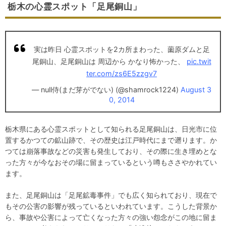
栃木の心霊スポット「足尾銅山」
実は昨日 心霊スポットを2カ所まわった、薗原ダムと足
尾銅山、足尾銅山は 周辺から かなり怖かった、
pic.twit
ter.com/zs6E5zzgv7
— null侍(まだ芽がでない) (@shamrock1224)
August 3
0, 2014
栃木県にある心霊スポットとして知られる足尾銅山は、日光市に位
置するかつての鉱山跡で、その歴史は江戸時代にまで遡ります。か
つては崩落事故などの災害も発生しており、その際に生き埋めとな
った方々が今なおその場に留まっているという噂もささやかれてい
ます。
また、足尾銅山は「足尾鉱毒事件」でも広く知られており、現在で
もその公害の影響が残っているといわれています。こうした背景か
ら、事故や公害によって亡くなった方々の強い怨念がこの地に留ま