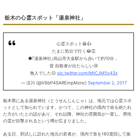
栃木の心霊スポット「湯泉神社」
心霊スポット😁👍
たまに気分で行く😂👏
●｢湯泉神社｣烏山市大金駅から歩いて約10分 。
昔 自殺者が出たらしい😢
無人でした😑
pic.twitter.com/MtCJM5o43x
— 涼川 (@V6bP4SAREmpMznc)
September 2, 2017
栃木県にある湯泉神社（とうせんじんじゃ）は、地元では心霊スポ
ットとして知られています。かつて、この神社の境内で命を絶たれ
た方がいたとの話があり、それ以降、神社の雰囲気が一変し、男性
の霊が目撃されるという噂が広まりました。
ある日、肝試しに訪れた地元の若者が、境内で首を180度回して振