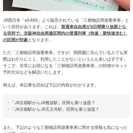
JR西日本「e5489」より販売されている「三都物語周遊乗車券」と
いう切符があります。これは、
普通車自由席が3日間乗り放題とな
る切符で、京阪神自由周遊区間内の普通列車（快速・新快速含む）
の区間が対象
となります。
ただ「三都物語周遊乗車券」ですが、関西圏に住んでいる人でも実
際はわかりにくく、利用したことがないという人も多いはずです。
そこで、非常にお得になる「三都物語周遊乗車券」の特徴やネット
予約方法などを解説いたします。
例えば、本記事を読めば下記の内容がわかります。
・「JR京都駅からJR難波駅」区間も乗り放題？
・「JR京都駅からJR天王寺駅」区間も乗り放題？
また、下記のような三都物語周遊乗車券に関する情報も気になった