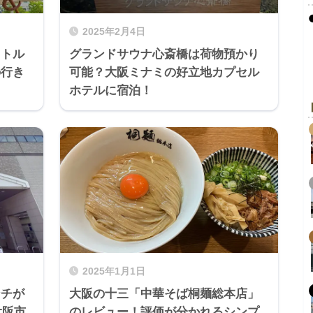
2025年2月4日
ャトル
グランドサウナ心斎橋は荷物預かり
の行き
可能？大阪ミナミの好立地カプセル
ホテルに宿泊！
2025年1月1日
ンチが
大阪の十三「中華そば桐麺総本店」
大阪市
のレビュー！評価が分かれるシンプ