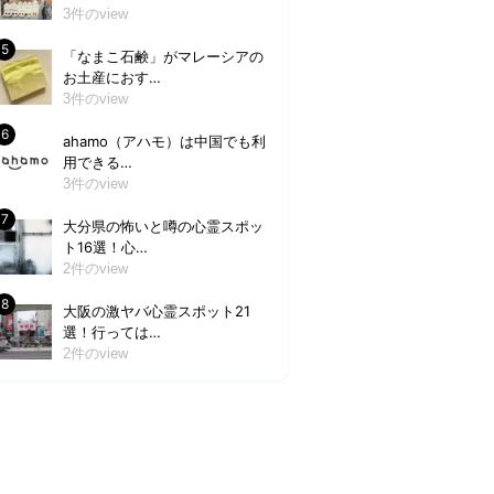
3件のview
「なまこ石鹸」がマレーシアの
お土産におす…
3件のview
ahamo（アハモ）は中国でも利
用できる…
3件のview
大分県の怖いと噂の心霊スポッ
ト16選！心…
2件のview
大阪の激ヤバ心霊スポット21
選！行っては…
2件のview