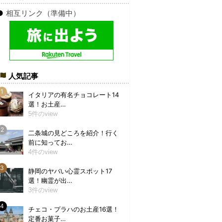
●
相互リンク（準備中）
人気記事
イタリアの有名チョコレート14
選！お土産…
5件のview
二条城の見どころを紹介！行く
前に知ってお…
4件のview
静岡のヤバい心霊スポット17
選！幽霊が出…
3件のview
チェコ・プラハのお土産16選！
定番お菓子…