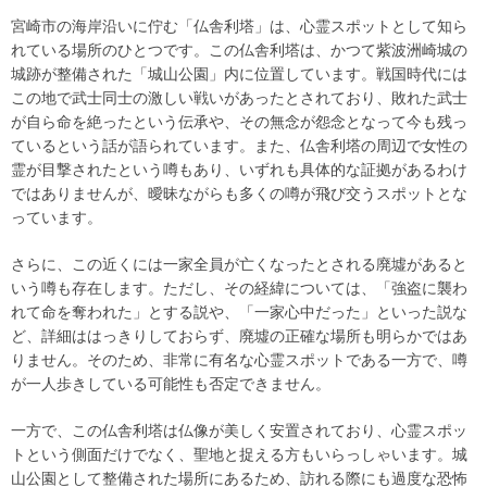
宮崎市の海岸沿いに佇む「仏舎利塔」は、心霊スポットとして知ら
れている場所のひとつです。この仏舎利塔は、かつて紫波洲崎城の
城跡が整備された「城山公園」内に位置しています。戦国時代には
この地で武士同士の激しい戦いがあったとされており、敗れた武士
が自ら命を絶ったという伝承や、その無念が怨念となって今も残っ
ているという話が語られています。また、仏舎利塔の周辺で女性の
霊が目撃されたという噂もあり、いずれも具体的な証拠があるわけ
ではありませんが、曖昧ながらも多くの噂が飛び交うスポットとな
っています。
さらに、この近くには一家全員が亡くなったとされる廃墟があると
いう噂も存在します。ただし、その経緯については、「強盗に襲わ
れて命を奪われた」とする説や、「一家心中だった」といった説な
ど、詳細ははっきりしておらず、廃墟の正確な場所も明らかではあ
りません。そのため、非常に有名な心霊スポットである一方で、噂
が一人歩きしている可能性も否定できません。
一方で、この仏舎利塔は仏像が美しく安置されており、心霊スポッ
トという側面だけでなく、聖地と捉える方もいらっしゃいます。城
山公園として整備された場所にあるため、訪れる際にも過度な恐怖