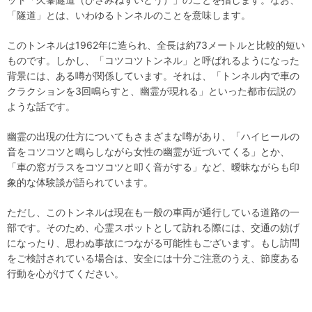
「隧道」とは、いわゆるトンネルのことを意味します。
このトンネルは1962年に造られ、全長は約73メートルと比較的短い
ものです。しかし、「コツコツトンネル」と呼ばれるようになった
背景には、ある噂が関係しています。それは、「トンネル内で車の
クラクションを3回鳴らすと、幽霊が現れる」といった都市伝説の
ような話です。
幽霊の出現の仕方についてもさまざまな噂があり、「ハイヒールの
音をコツコツと鳴らしながら女性の幽霊が近づいてくる」とか、
「車の窓ガラスをコツコツと叩く音がする」など、曖昧ながらも印
象的な体験談が語られています。
ただし、このトンネルは現在も一般の車両が通行している道路の一
部です。そのため、心霊スポットとして訪れる際には、交通の妨げ
になったり、思わぬ事故につながる可能性もございます。もし訪問
をご検討されている場合は、安全には十分ご注意のうえ、節度ある
行動を心がけてください。