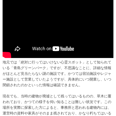
地元では「絶対に行ってはいけない心霊スポット」として知られて
いる「青島グリーンパーク」ですが、不思議なことに、詳細な情報
がほとんど見当たらない謎の施設です。かつては宿泊施設やレジャ
ー施設として営業していたようですが、具体的にいつ開業し、いつ
閉鎖されたのかといった情報は確認できません。
現在でも、当時の建物が廃墟として残ってはいるものの、草木に覆
われており、かつての様子を伺い知ることは難しい状況です。この
場所を実際に探索した方によると、事務所と思われる建物内には、
運営時の資料や家具がそのまま残されており、かなり朽ちてはいる