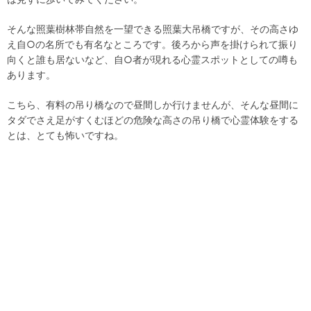
そんな照葉樹林帯自然を一望できる照葉大吊橋ですが、その高さゆ
え自○の名所でも有名なところです。後ろから声を掛けられて振り
向くと誰も居ないなど、自○者が現れる心霊スポットとしての噂も
あります。
こちら、有料の吊り橋なので昼間しか行けませんが、そんな昼間に
タダでさえ足がすくむほどの危険な高さの吊り橋で心霊体験をする
とは、とても怖いですね。