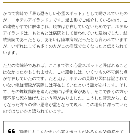
かつて宮崎で「最も恐ろしい心霊スポット」として噂されていたの
が、「ホテルアイランド」です。過去形でご紹介しているのは、こ
の建物がすでに解体され、現在は存在していないためです。ホテル
アイランドは、もともとは病院として使われていた建物でした。結
核病院であったとも、あるいは陸軍病院だったとも言われています
が、いずれにしても多くの方がこの病院で亡くなったと伝えられて
います。
ただの病院跡であれば、ここまで強く心霊スポットと呼ばれること
はなかったかもしれません。この建物には、いくつもの不可解な点
が存在していたのです。たとえば、ホテルの見取り図には記されて
いない螺旋階段が実際には存在していたという話があります。そし
て、その螺旋階段を進んだ先には手術室があり、そこで多くの方が
理不尽な死を遂げたという噂がありました。こうした背景から、亡
くなった方々の強い思念が霊となって現れ、この場所に漂っていた
のではないかと語られています。
宮崎にもこんな怖い心霊スポットがあるんや😰😨初めて