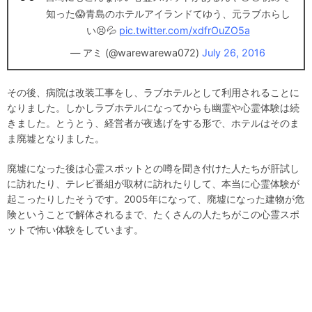
知った😱青島のホテルアイランドてゆう、元ラブホらし
い😣💦
pic.twitter.com/xdfrOuZO5a
— アミ (@warewarewa072)
July 26, 2016
その後、病院は改装工事をし、ラブホテルとして利用されることに
なりました。しかしラブホテルになってからも幽霊や心霊体験は続
きました。とうとう、経営者が夜逃げをする形で、ホテルはそのま
ま廃墟となりました。
廃墟になった後は心霊スポットとの噂を聞き付けた人たちが肝試し
に訪れたり、テレビ番組が取材に訪れたりして、本当に心霊体験が
起こったりしたそうです。2005年になって、廃墟になった建物が危
険ということで解体されるまで、たくさんの人たちがこの心霊スポ
ットで怖い体験をしています。