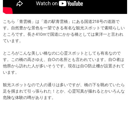
こちら「青雲橋」は「道の駅青雲橋」にある国道218号の道路で
す。自然豊かな景色を一望できる有名な観光スポットで素晴らしい
ところです。長さ410mで国道にかかる橋としては東洋一と言われ
ています。
ところがこんな美しい橋なのに心霊スポットとしても有名なので
す。この橋の高さゆえ、自○の名所とも言われています。自○者は
他県から訪れた人が多いそうです。現在は自○防止柵が設置されて
います。
観光スポットなので人の通りは多いですが、橋の下を眺めていたら
足を掴まれて引っ張られた！とか、心霊写真が撮れるとかいろんな
危険な体験の噂があります。