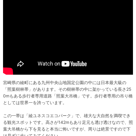
宮崎県の綾町にある九州中央山地国定公園の中には日本最大級の
「照葉樹林帯」があります。その樹林帯の中に架かっている長さ25
0mもある歩行者専用道路「照葉大吊橋」です。歩行者専用の吊り橋
としては世界一を誇っています。
この一帯は「綾ユネスコエコパーク」で、雄大な大自然を満喫でき
る観光スポットです。高さが142mもあり足元も透け透けなので、照
葉大吊橋から下を見ると本当に怖いですが、周りは絶景ですので下
は見ずに歩いてみてください。