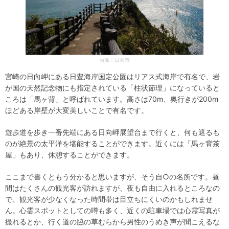
画像：日向市
宮崎の日向岬にある日豊海岸国定公園はリアス式海岸で有名で、岩
が国の天然記念物にも指定されている「柱状節理」になっていると
ころは「馬ヶ背」と呼ばれています。高さは70m、奥行きが200m
ほどある岸壁が大変美しいことで有名です。
遊歩道を歩き一番先端にある日向岬展望台まで行くと、何も遮るも
のが絶景の太平洋を堪能することができます。近くには「馬ヶ背茶
屋」もあり、休憩することができます。
ここまで書くともう分かると思いますが、そう自○の名所です。昼
間はたくさんの観光客が訪れますが、夜も自由に入れるところなの
で、観光客が少なくなった時間帯は目立ちにくいのかもしれませ
ん。心霊スポットとしての噂も多く、近くの駐車場では心霊写真が
撮れるとか、行く道の脇の草むらから男性のうめき声が聞こえるな