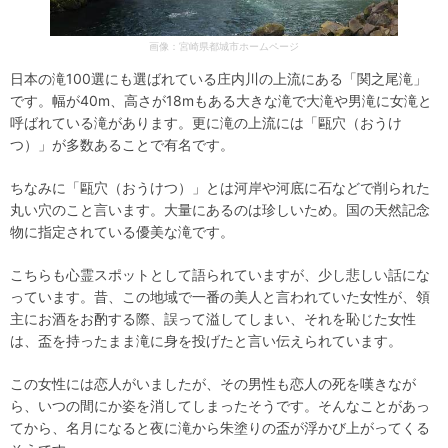
画像：宮崎県都城市ホームページ
日本の滝100選にも選ばれている庄内川の上流にある「関之尾滝」
です。幅が40m、高さが18mもある大きな滝で大滝や男滝に女滝と
呼ばれている滝があります。更に滝の上流には「甌穴（おうけ
つ）」が多数あることで有名です。
ちなみに「甌穴（おうけつ）」とは河岸や河底に石などで削られた
丸い穴のこと言います。大量にあるのは珍しいため。国の天然記念
物に指定されている優美な滝です。
こちらも心霊スポットとして語られていますが、少し悲しい話にな
っています。昔、この地域で一番の美人と言われていた女性が、領
主にお酒をお酌する際、誤って溢してしまい、それを恥じた女性
は、盃を持ったまま滝に身を投げたと言い伝えられています。
この女性には恋人がいましたが、その男性も恋人の死を嘆きなが
ら、いつの間にか姿を消してしまったそうです。そんなことがあっ
てから、名月になると夜に滝から朱塗りの盃が浮かび上がってくる