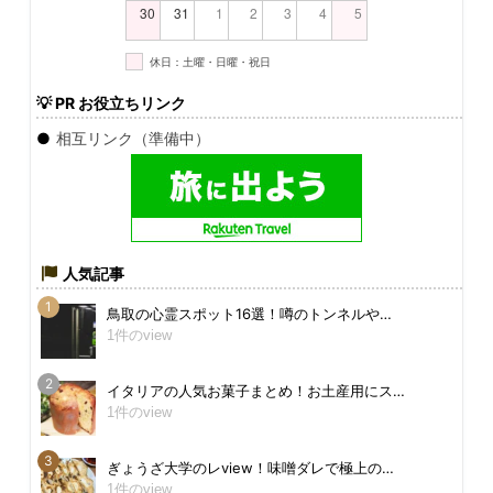
30
31
1
2
3
4
5
休日：土曜・日曜・祝日
💡
PR お役立ちリンク
●
相互リンク（準備中）
人気記事
鳥取の心霊スポット16選！噂のトンネルや…
1件のview
イタリアの人気お菓子まとめ！お土産用にス…
1件のview
ぎょうざ大学のレview！味噌ダレで極上の…
1件のview